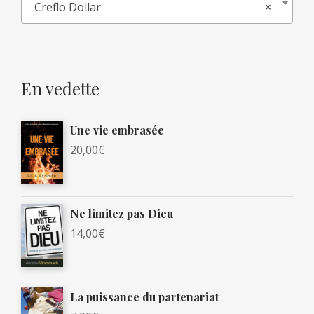
Creflo Dollar
×
En vedette
Une vie embrasée
20,00
€
Ne limitez pas Dieu
14,00
€
La puissance du partenariat