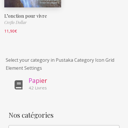
L’onction pour vivre
Creflo Dollar
11,90
€
Select your category in Pustaka Category Icon Grid
Element Settings
P
a
p
i
e
r
42 Livres
Nos catégories