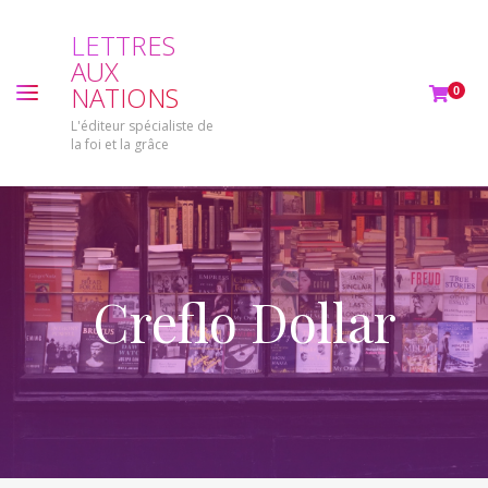
L
E
T
T
R
E
S
A
U
X
N
A
T
I
O
N
S
0
L'éditeur spécialiste de
la foi et la grâce
Creflo Dollar