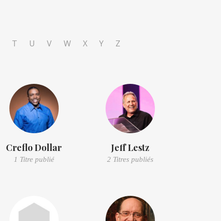
T
U
V
W
X
Y
Z
Creflo Dollar
Jeff Lestz
1 Titre publié
2 Titres publiés