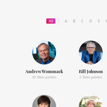
All
A
B
C
D
E
Andrew Wommack
Bill Johnson
30 Titres publiés
2 Titres publiés