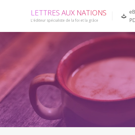
L
E
T
T
R
E
S
A
U
X
N
A
T
I
O
N
S
eB
P
L'éditeur spécialiste de la foi et la grâce