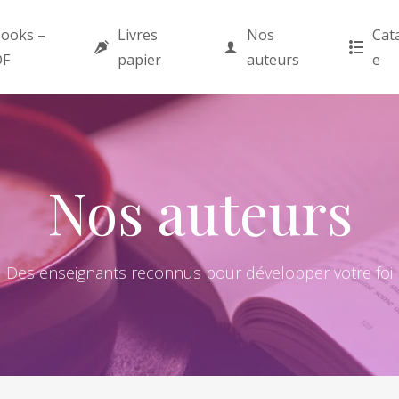
ooks –
Livres
Nos
Cat
DF
papier
auteurs
e
Nos auteurs
Des enseignants reconnus pour développer votre foi