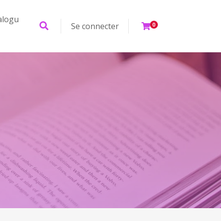
alogu
Se connecter
0