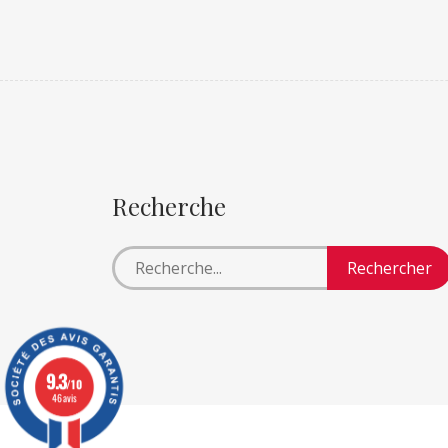
Recherche
9.3
/10
46 avis