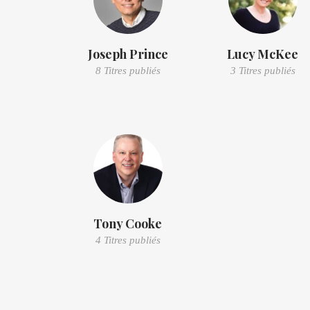
Joseph Prince
Lucy McKee
8 Titres publiés
3 Titres publiés
Tony Cooke
4 Titres publiés