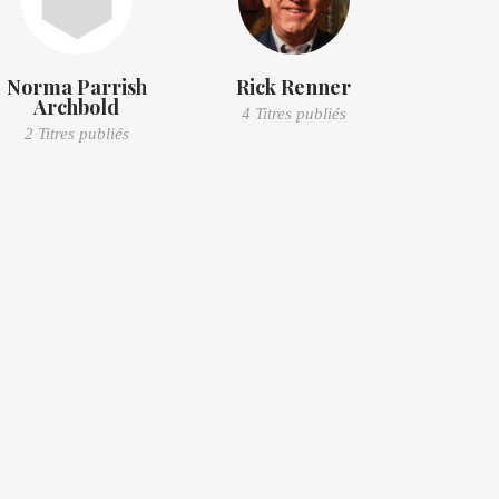
Norma Parrish
Rick Renner
Archbold
4 Titres publiés
2 Titres publiés