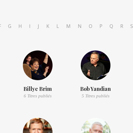
F
G
H
I
J
K
L
M
N
O
P
Q
R
S
Billye Brim
Bob Yandian
6 Titres publiés
5 Titres publiés