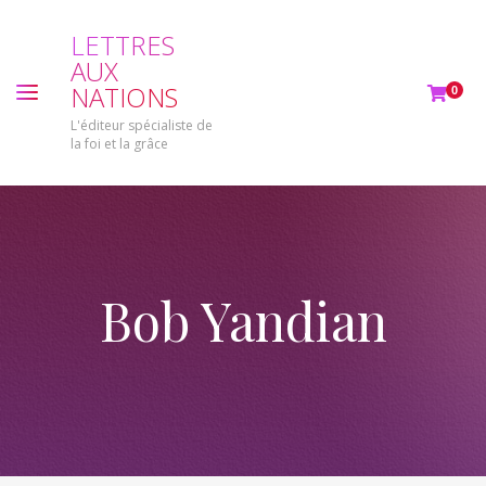
L
E
T
T
R
E
S
A
U
X
N
A
T
I
O
N
S
0
L'éditeur spécialiste de
la foi et la grâce
Bob Yandian