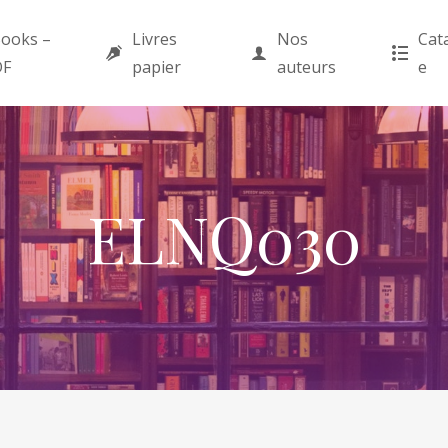
ooks –
Livres
Nos
Cat
DF
papier
auteurs
e
ELNQ030