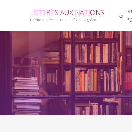
L
E
T
T
R
E
S
A
U
X
N
A
T
I
O
N
S
eB
P
L'éditeur spécialiste de la foi et la grâce