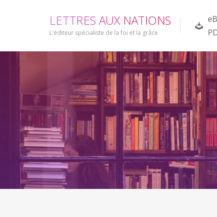
L
E
T
T
R
E
S
A
U
X
N
A
T
I
O
N
S
eB
P
L'éditeur spécialiste de la foi et la grâce