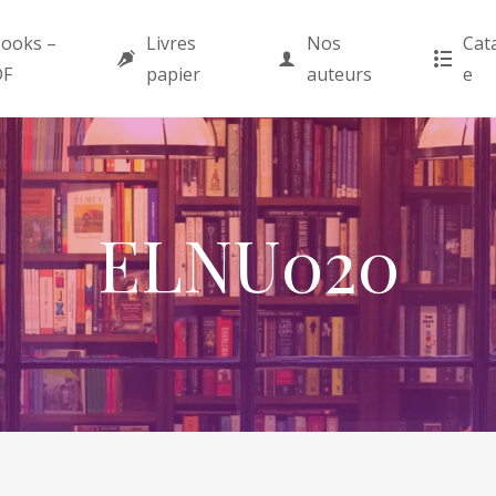
ooks –
Livres
Nos
Cat
DF
papier
auteurs
e
ELNU020