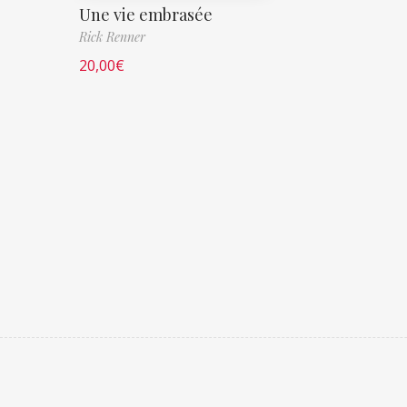
Une vie embrasée
Rick Renner
20,00
€