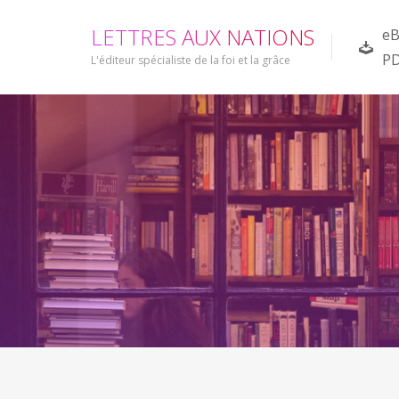
L
E
T
T
R
E
S
A
U
X
N
A
T
I
O
N
S
eB
P
L'éditeur spécialiste de la foi et la grâce