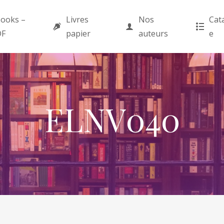
ooks –
Livres
Nos
Cat
DF
papier
auteurs
e
ELNV040