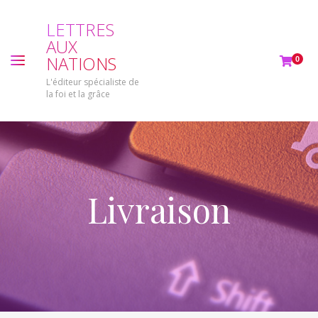
L
E
T
T
R
E
S
A
U
X
N
A
T
I
O
N
S
0
L'éditeur spécialiste de
la foi et la grâce
Livraison