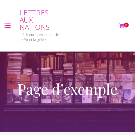
L
E
T
T
R
E
S
A
U
X
N
A
T
I
O
N
S
0
L'éditeur spécialiste de
la foi et la grâce
Page d’exemple