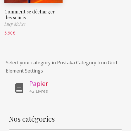
Comment se décharger
des soucis
Lucy McKee
5,90
€
Select your category in Pustaka Category Icon Grid
Element Settings
P
a
p
i
e
r
42 Livres
Nos catégories