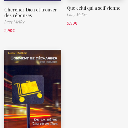
Que celui qui a soif vienne
Chercher Dieu et trouver
Lucy McKee
des réponses
Lucy McKee
5,90
€
5,90
€