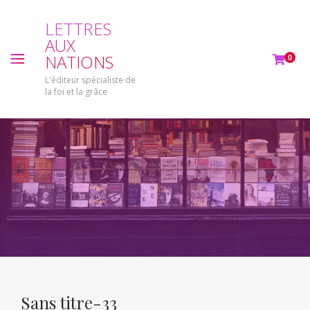
L
E
T
T
R
E
S
A
U
X
N
A
T
I
O
N
S
0
L'éditeur spécialiste de
la foi et la grâce
Sans titre-33