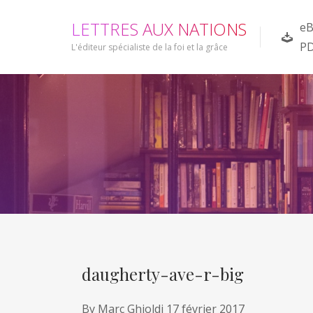
L
E
T
T
R
E
S
A
U
X
N
A
T
I
O
N
S
eB
P
L'éditeur spécialiste de la foi et la grâce
daugherty-ave-r-big
By
Marc Ghioldi
17 février 2017