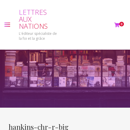
L
E
T
T
R
E
S
A
U
X
N
A
T
I
O
N
S
0
L'éditeur spécialiste de
la foi et la grâce
hankins-chr-r-big