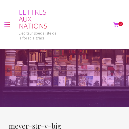
L
E
T
T
R
E
S
A
U
X
N
A
T
I
O
N
S
0
L'éditeur spécialiste de
la foi et la grâce
meyer-str-v-big