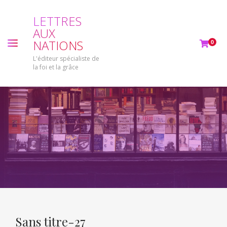
L
E
T
T
R
E
S
A
U
X
N
A
T
I
O
N
S
0
L'éditeur spécialiste de
la foi et la grâce
Sans titre-27