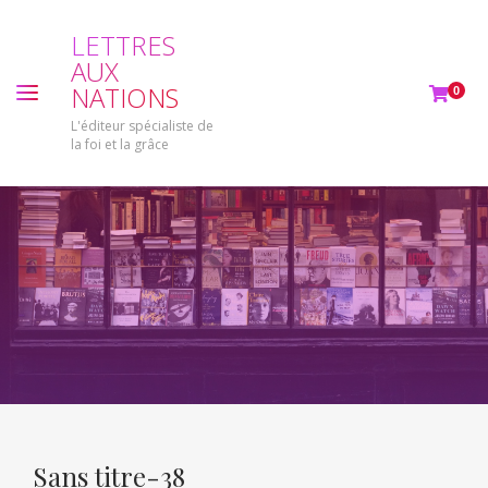
L
E
T
T
R
E
S
A
U
X
N
A
T
I
O
N
S
0
L'éditeur spécialiste de
la foi et la grâce
Sans titre-38