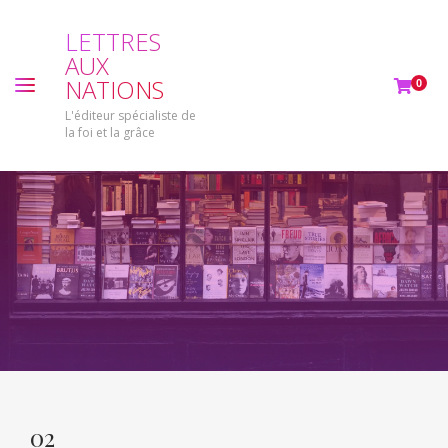
L
E
T
T
R
E
S
A
U
X
N
A
T
I
O
N
S
0
L'éditeur spécialiste de
la foi et la grâce
02