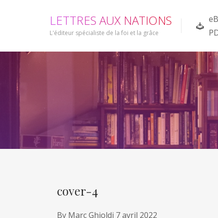
L
E
T
T
R
E
S
A
U
X
N
A
T
I
O
N
S
eB
P
L'éditeur spécialiste de la foi et la grâce
cover-4
By
Marc Ghioldi
7 avril 2022