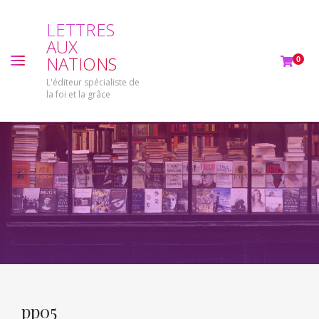
L
E
T
T
R
E
S
A
U
X
N
A
T
I
O
N
S
0
L'éditeur spécialiste de
la foi et la grâce
pp05