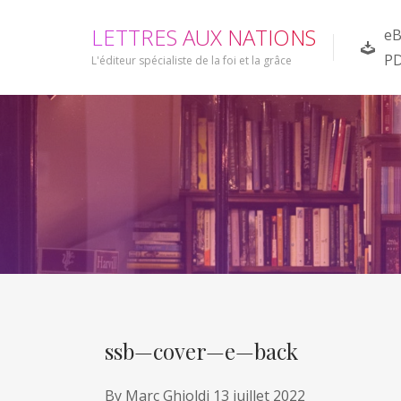
L
E
T
T
R
E
S
A
U
X
N
A
T
I
O
N
S
eB
P
L'éditeur spécialiste de la foi et la grâce
ssb—cover—e—back
By
Marc Ghioldi
13 juillet 2022