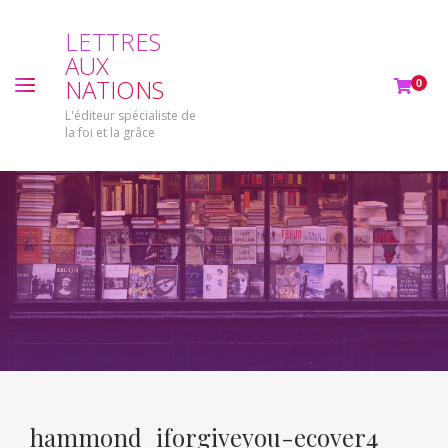
L
E
T
T
R
E
S
A
U
X
N
A
T
I
O
N
S
0
L'éditeur spécialiste de
la foi et la grâce
hammond_iforgiveyou-ecover4