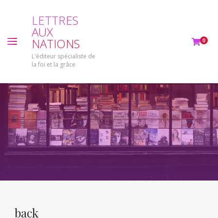
L
E
T
T
R
E
S
A
U
X
N
A
T
I
O
N
S
0
L'éditeur spécialiste de
la foi et la grâce
back