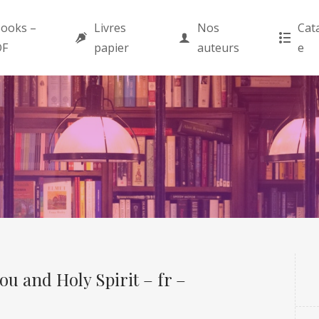
ooks –
Livres
Nos
Cat
DF
papier
auteurs
e
u and Holy Spirit – fr –