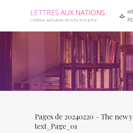
L
E
T
T
R
E
S
A
U
X
N
A
T
I
O
N
S
eB
P
L'éditeur spécialiste de la foi et la grâce
Pages de 20240220 – The new yo
text_Page_01