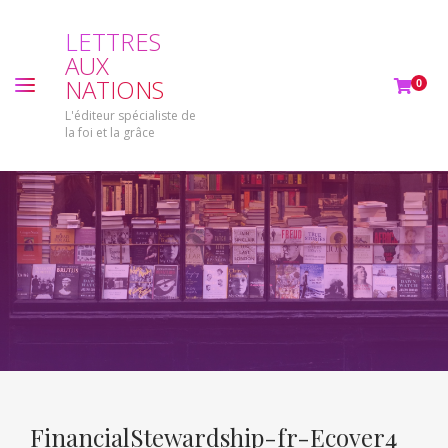
L
E
T
T
R
E
S
A
U
X
N
A
T
I
O
N
S
0
L'éditeur spécialiste de
la foi et la grâce
FinancialStewardship-fr-Ecover4