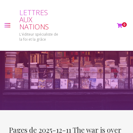
L
E
T
T
R
E
S
A
U
X
N
A
T
I
O
N
S
0
L'éditeur spécialiste de
la foi et la grâce
Pages de 2025-12-11 The war is over