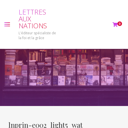
L
E
T
T
R
E
S
A
U
X
N
A
T
I
O
N
S
0
L'éditeur spécialiste de
la foi et la grâce
lnprin-e002_light5_wat