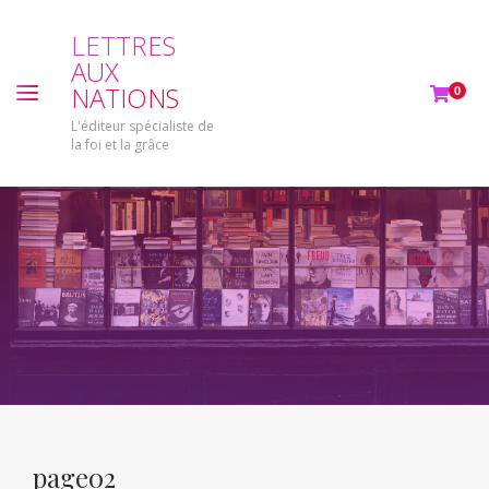
L
E
T
T
R
E
S
A
U
X
N
A
T
I
O
N
S
0
L'éditeur spécialiste de
la foi et la grâce
page02