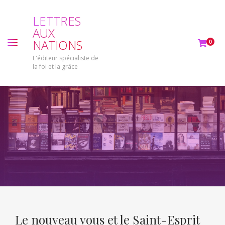
L
E
T
T
R
E
S
A
U
X
N
A
T
I
O
N
S
0
L'éditeur spécialiste de
la foi et la grâce
Le nouveau vous et le Saint-Esprit