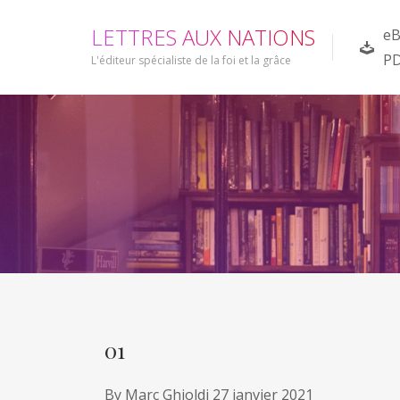
L
E
T
T
R
E
S
A
U
X
N
A
T
I
O
N
S
eB
P
L'éditeur spécialiste de la foi et la grâce
01
By
Marc Ghioldi
27 janvier 2021