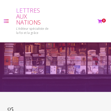
L
E
T
T
R
E
S
A
U
X
N
A
T
I
O
N
S
0
L'éditeur spécialiste de
la foi et la grâce
05