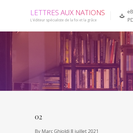
L
E
T
T
R
E
S
A
U
X
N
A
T
I
O
N
S
eB
P
L'éditeur spécialiste de la foi et la grâce
02
By
Marc Ghioldi
8 juillet 2021