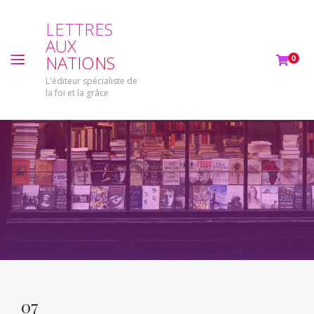
L
E
T
T
R
E
S
A
U
X
N
A
T
I
O
N
S
0
L'éditeur spécialiste de
la foi et la grâce
07