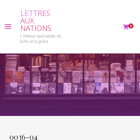
L
E
T
T
R
E
S
A
U
X
N
A
T
I
O
N
S
0
L'éditeur spécialiste de
la foi et la grâce
0036-04