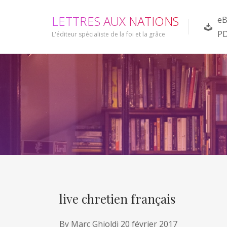
L
E
T
T
R
E
S
A
U
X
N
A
T
I
O
N
S
eB
P
L'éditeur spécialiste de la foi et la grâce
live chretien français
By
Marc Ghioldi
20 février 2017