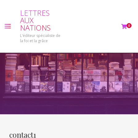
L
E
T
T
R
E
S
A
U
X
N
A
T
I
O
N
S
0
L'éditeur spécialiste de
la foi et la grâce
contact1