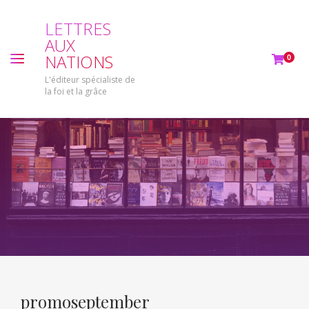
L
E
T
T
R
E
S
A
U
X
N
A
T
I
O
N
S
0
L'éditeur spécialiste de
la foi et la grâce
promoseptember