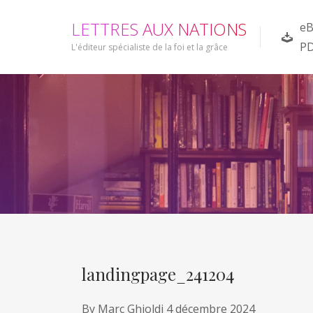
L
E
T
T
R
E
S
A
U
X
N
A
T
I
O
N
S
eB
P
L'éditeur spécialiste de la foi et la grâce
landingpage_241204
By
Marc Ghioldi
4 décembre 2024