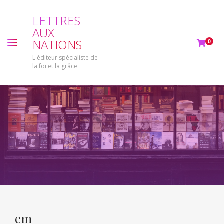
L
E
T
T
R
E
S
A
U
X
N
A
T
I
O
N
S
0
L'éditeur spécialiste de
la foi et la grâce
em