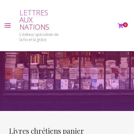
L
E
T
T
R
E
S
A
U
X
N
A
T
I
O
N
S
0
L'éditeur spécialiste de
la foi et la grâce
Livres chrétiens panier