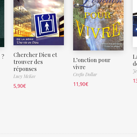
Chercher Dieu et
 ?
L
L’onction pour
trouver des
d
vivre
réponses
Je
Creflo Dollar
Lucy McKee
1
11,90
€
5,90
€