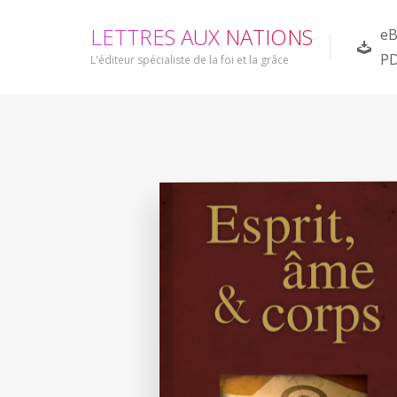
L
E
T
T
R
E
S
A
U
X
N
A
T
I
O
N
S
eB
P
L'éditeur spécialiste de la foi et la grâce