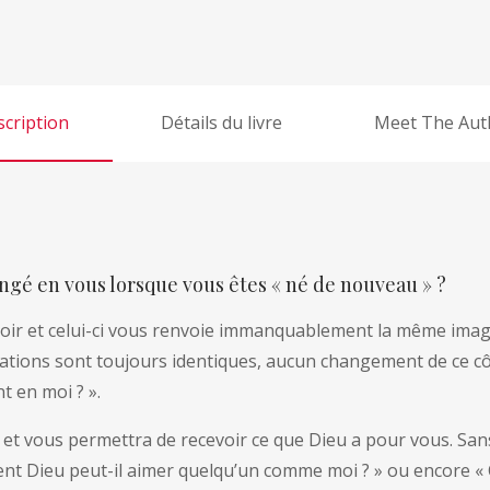
r
n
a
t
cription
Détails du livre
Meet The Aut
i
v
e
:
ngé en vous lorsque vous êtes « né de nouveau » ?
oir et celui-ci vous renvoie immanquablement la même imag
ntations sont toujours identiques, aucun changement de ce cô
t en moi ? ».
et vous permettra de recevoir ce que Dieu a pour vous. Sans
ment Dieu peut-il aimer quelqu’un comme moi ? » ou encore «