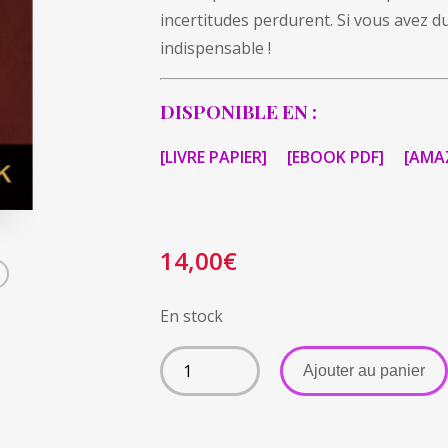
incertitudes perdurent. Si vous avez du 
indispensable !
DISPONIBLE EN :
[LIVRE PAPIER]
[EBOOK PDF]
[AMA
14,00
€
En stock
A
Ajouter au panier
l
t
e