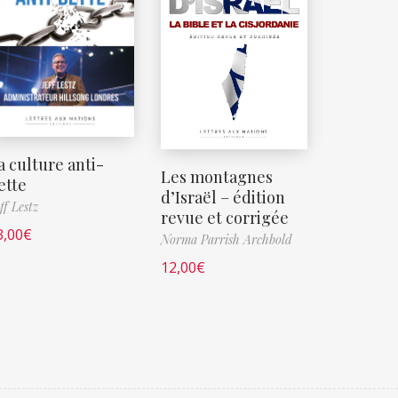
a culture anti-
Les montagnes
ette
d’Israël – édition
ff Lestz
revue et corrigée
3,00
€
Norma Parrish Archbold
12,00
€