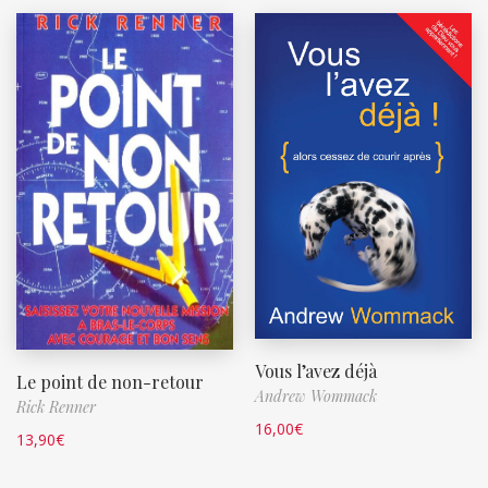
Vous l’avez déjà
Le point de non-retour
Andrew Wommack
Rick Renner
16,00
€
13,90
€