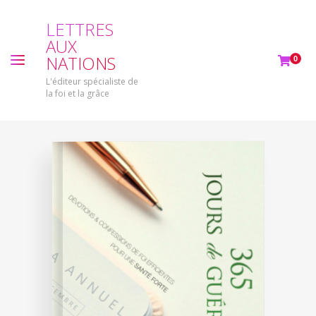
L
E
T
T
R
E
S
A
U
X
N
A
T
I
O
N
S
0
L'éditeur spécialiste de
la foi et la grâce