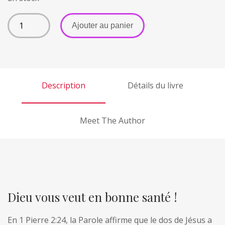
A
Ajouter au panier
l
t
(1 avis)
e
r
Description
Détails du livre
n
a
t
Meet The Author
i
v
e
:
Dieu vous veut en bonne santé !
En 1 Pierre 2:24, la Parole affirme que le dos de Jésus a