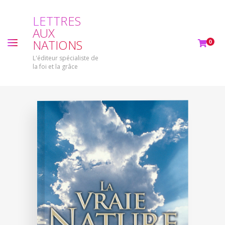
L
E
T
T
R
E
S
A
U
X
N
A
T
I
O
N
S
0
L'éditeur spécialiste de
la foi et la grâce