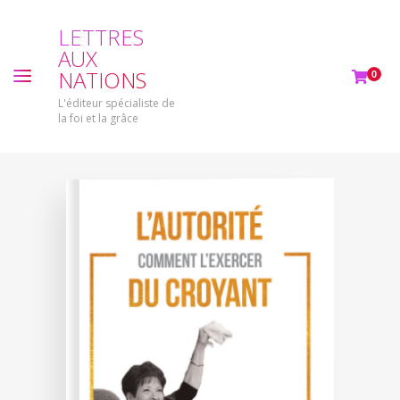
L
E
T
T
R
E
S
A
U
X
N
A
T
I
O
N
S
0
L'éditeur spécialiste de
la foi et la grâce