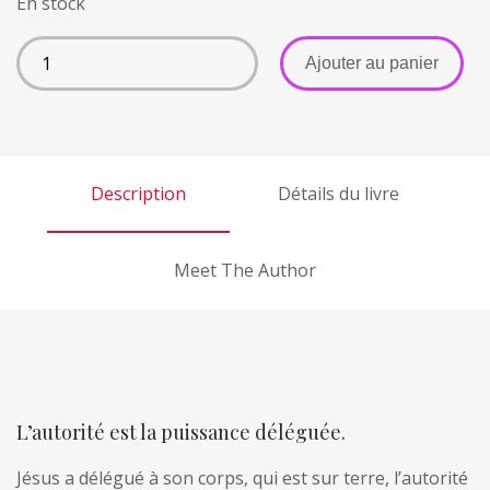
En stock
A
Ajouter au panier
l
t
e
r
Description
Détails du livre
n
a
t
Meet The Author
i
v
e
:
L’autorité est la puissance déléguée.
Jésus a délégué à son corps, qui est sur terre, l’autorité