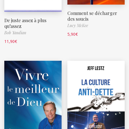
Comment se décharger
des soucis
De juste assez à plus
Lucy McKee
qu’assez
Bob Yandian
5,90
€
11,90
€