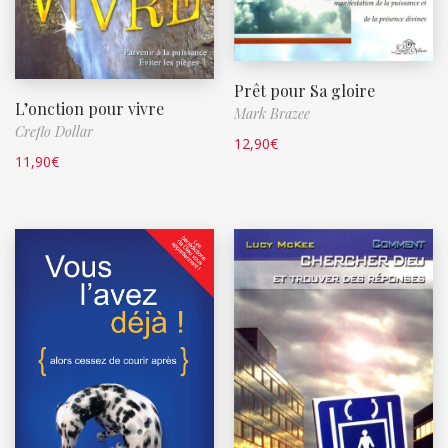
Prêt pour Sa gloire
L’onction pour vivre
Mark Brazee
Creflo Dollar
12,90
€
11,90
€