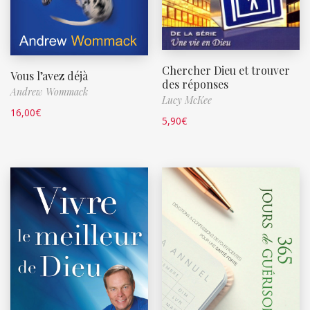
Chercher Dieu et trouver
Vous l’avez déjà
des réponses
Andrew Wommack
Lucy McKee
16,00
€
5,90
€