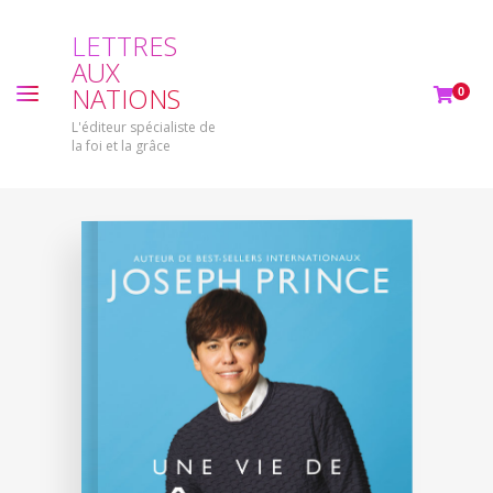
L
E
T
T
R
E
S
A
U
X
N
A
T
I
O
N
S
0
L'éditeur spécialiste de
la foi et la grâce