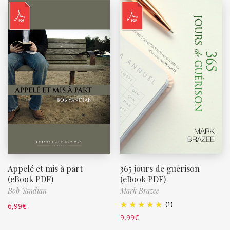
Appelé et mis à part
365 jours de guérison
(eBook PDF)
(eBook PDF)
Bob Yandian
Mark Brazee
(1)
6,99
€
9,99
€