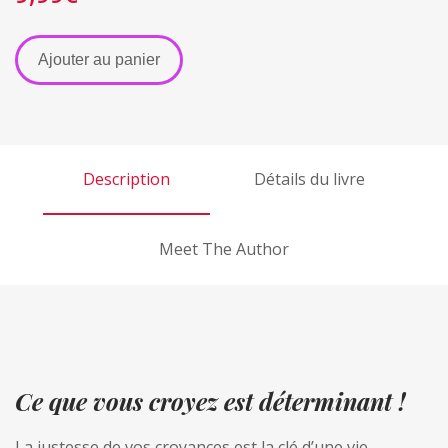
A
Ajouter au panier
l
t
e
r
Description
Détails du livre
n
a
t
Meet The Author
i
v
e
:
Ce que vous croyez est déterminant !
La justesse de vos croyances est la clé d’une vie