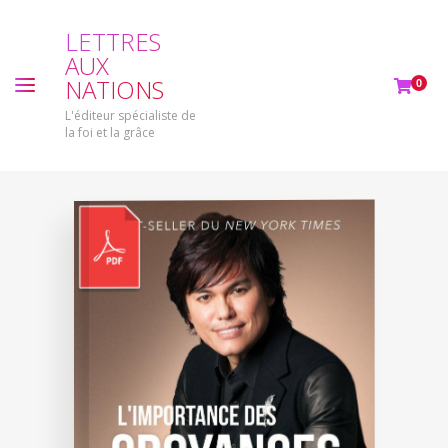
L
E
T
T
R
E
S
A
U
X
N
A
T
I
O
N
S
0
L'éditeur spécialiste de
la foi et la grâce