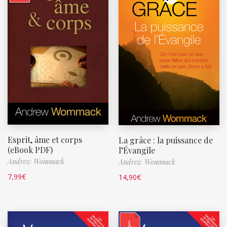
Esprit, âme et corps
La grâce : la puissance de
(eBook PDF)
l’Évangile
Andrew Wommack
Andrew Wommack
7,99
€
14,90
€