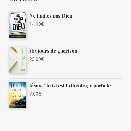
Ne limitez pas Dieu
14,00
€
365 jours de guérison
20,00
€
Jésus-Christ est la théologie parfaite
7,00
€