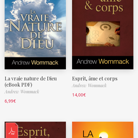
La vraie nature de Dieu
Esprit, âme et corps
(eBook PDF)
Andrew Wommack
Andrew Wommack
14,00
€
6,99
€