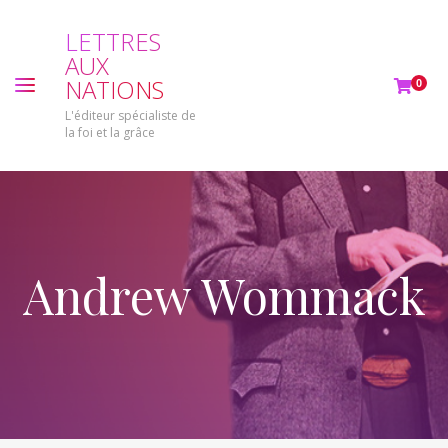
L
E
T
T
R
E
S
A
U
X
N
A
T
I
O
N
S
0
L'éditeur spécialiste de
la foi et la grâce
Andrew Wommack