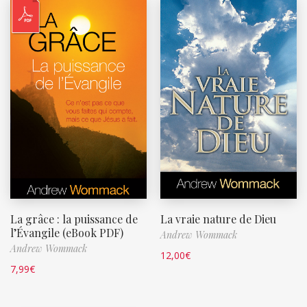
La grâce : la puissance de
La vraie nature de Dieu
l’Évangile (eBook PDF)
Andrew Wommack
Andrew Wommack
12,00
€
7,99
€