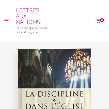
L
E
T
T
R
E
S
A
U
X
N
A
T
I
O
N
S
0
L'éditeur spécialiste de
la foi et la grâce