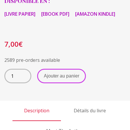
DISPONIBLE
EN :
[LIVRE PAPIER]
[EBOOK PDF]
[AMAZON KINDLE]
7,00
€
2589 pre-orders available
A
Ajouter au panier
l
t
e
r
Description
Détails du livre
n
a
t