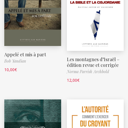
Appelé et mis à part
Les montagnes d’Israël –
Bob Yandian
édition revue et corrigée
10,00
€
Norma Parrish Archbold
12,00
€