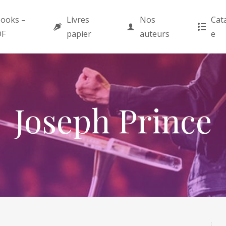
ooks –
Livres
Nos
Cat
DF
papier
auteurs
e
Joseph Prince