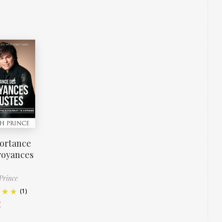
ortance
royances
Prince
(1)
€