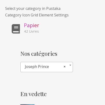
Select your category in Pustaka
Category Icon Grid Element Settings
P
a
p
i
e
r
42 Livres
Nos catégories
Joseph Prince
×
En vedette