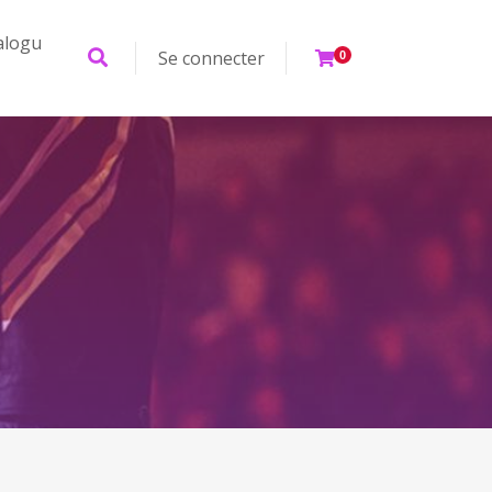
alogu
Se connecter
0