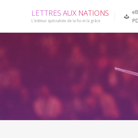
L
E
T
T
R
E
S
A
U
X
N
A
T
I
O
N
S
eB
P
L'éditeur spécialiste de la foi et la grâce