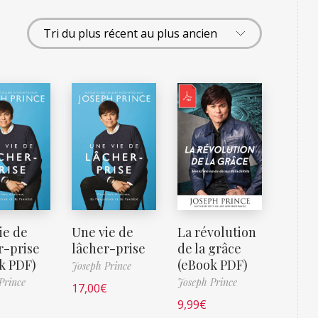
ie de
Une vie de
La révolution
r-prise
lâcher-prise
de la grâce
k PDF)
(eBook PDF)
Joseph Prince
Prince
Joseph Prince
17,00
€
9,99
€